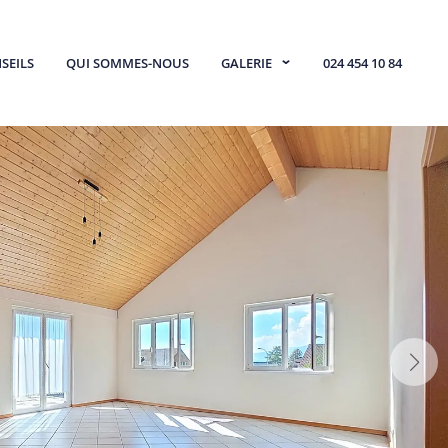
⌄
SEILS
QUI SOMMES-NOUS
GALERIE
024 454 10 84