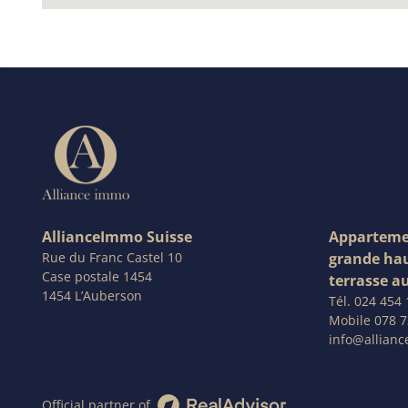
AllianceImmo Suisse
Appartemen
Rue du Franc Castel 10
grande hau
Case postale 1454
terrasse a
1454 L’Auberson
Tél.
024 454 
Mobile
078 7
info@allian
Official partner of