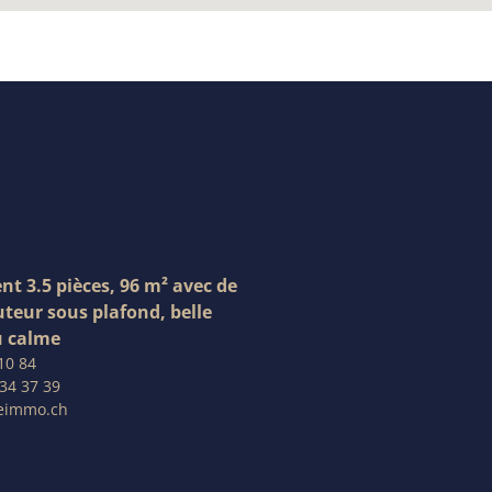
t 3.5 pièces, 96 m² avec de
teur sous plafond, belle
u calme
10 84
34 37 39
ceimmo.ch