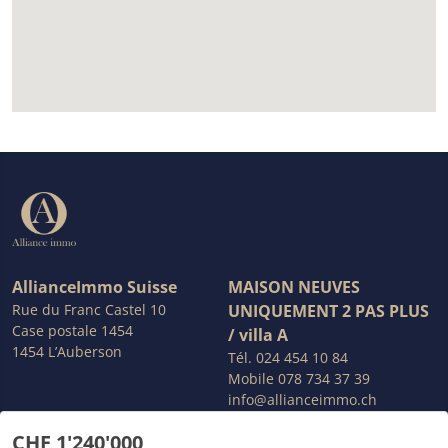
AllianceImmo Suisse
MAISON NEUVES
Rue du Franc Castel 10
UNIQUEMENT 2 PAS PLUS
Case postale 1454
/ villa A
1454 L’Auberson
Tél.
024 454 10 84
Mobile
078 734 37 39
info@allianceimmo.ch
CHF 1'240'000