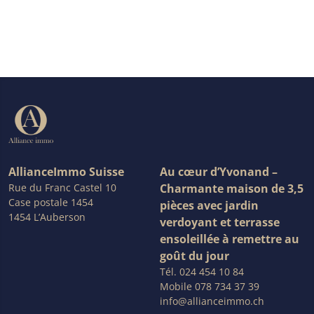
AllianceImmo Suisse
Au cœur d’Yvonand –
Rue du Franc Castel 10
Charmante maison de 3,5
Case postale 1454
pièces avec jardin
1454 L’Auberson
verdoyant et terrasse
ensoleillée à remettre au
goût du jour
Tél.
024 454 10 84
Mobile
078 734 37 39
info@allianceimmo.ch